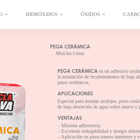
O
HIDRÓXIDOS
ÓXIDOS
CARB
PEGA CERÁMICA
Mezclas Listas
PEGA CERÁMICA
es un adhesivo cerám
la instalación de recubrimientos de baja a
pisos cerámicos.
APLICACIONES
Especial para instalar azulejos, pisos cerá
de baja absorción de agua sobre muros y pi
VENTAJAS
– Máxima adherencia.
– Excelente trabajabilidad y tiempo abiert
– Aplicación en pisos muros interiores y e