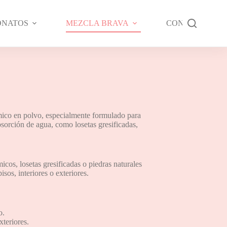
ONATOS
MEZCLA BRAVA
CONTÁCTANO
ico en polvo, especialmente formulado para
bsorción de agua, como losetas gresificadas,
micos, losetas gresificadas o piedras naturales
sos, interiores o exteriores.
o.
xteriores.